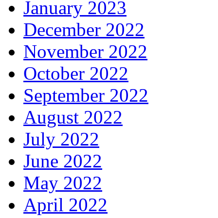
January 2023
December 2022
November 2022
October 2022
September 2022
August 2022
July 2022
June 2022
May 2022
April 2022