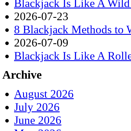
Blackjack Is Like A Wild
2026-07-23
8 Blackjack Methods to 
2026-07-09
Blackjack Is Like A Rolle
Archive
August 2026
July 2026
June 2026