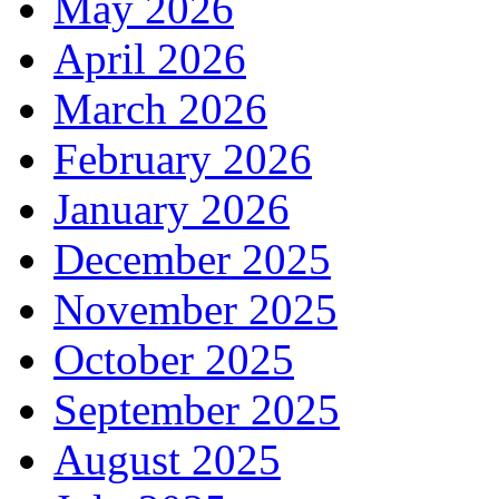
May 2026
April 2026
March 2026
February 2026
January 2026
December 2025
November 2025
October 2025
September 2025
August 2025