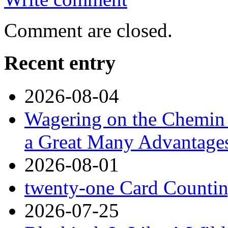
Comment are closed.
Recent entry
2026-08-04
Wagering on the Chemin 
a Great Many Advantage
2026-08-01
twenty-one Card Counti
2026-07-25