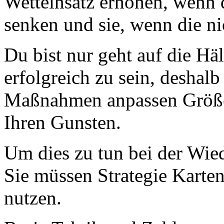
Wetteinsatz erhöhen, wenn 
senken und sie, wenn die ni
Du bist nur geht auf die Häl
erfolgreich zu sein, deshalb 
Maßnahmen anpassen Größe
Ihren Gunsten.
Um dies zu tun bei der Wi
Sie müssen Strategie Karte
nutzen.