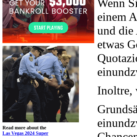
Wenn Si
einem A
und die
etwas G
Quotazi
einundzw
Inoltre,
Grundsä
einundz
Read more about the
Chancen
Las Vegas 2024 Super