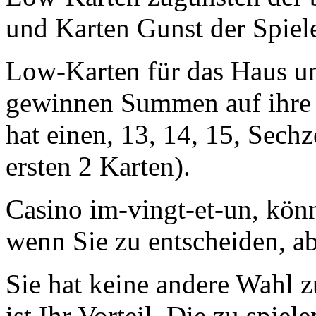
und Karten Gunst der Spiele
Low-Karten für das Haus unt
gewinnen Summen auf ihre H
hat einen, 13, 14, 15, Sech
ersten 2 Karten).
Casino im-vingt-et-un, könn
wenn Sie zu entscheiden, ab
Sie hat keine andere Wahl z
ist Ihr Vorteil. Die zu spi