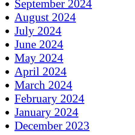
September 2024
August 2024
July 2024
June 2024
May 2024
April 2024
March 2024
February 2024
January 2024
December 2023