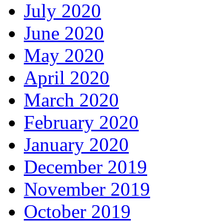
July 2020
June 2020
May 2020
April 2020
March 2020
February 2020
January 2020
December 2019
November 2019
October 2019