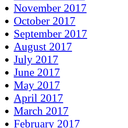
November 2017
October 2017
September 2017
August 2017
July 2017
June 2017
May 2017
April 2017
March 2017
February 2017