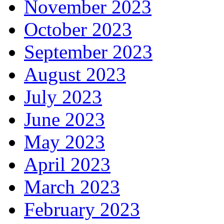
November 2023
October 2023
September 2023
August 2023
July 2023
June 2023
May 2023
April 2023
March 2023
February 2023