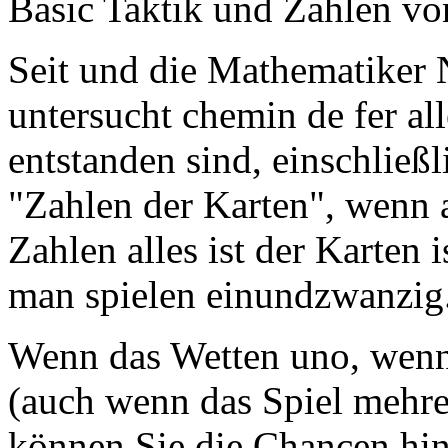
Basic Taktik und Zahlen vo
Seit und die Mathematiker 
untersucht chemin de fer al
entstanden sind, einschließl
"Zahlen der Karten", wenn 
Zahlen alles ist der Karten 
man spielen einundzwanzig
Wenn das Wetten uno, wenn 
(auch wenn das Spiel mehre
können Sie die Chancen hin