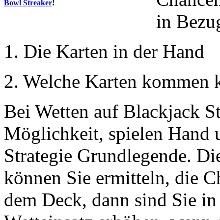
Bowl Streaker
!
in Bezu
1. Die Karten in der Hand
2. Welche Karten kommen 
Bei Wetten auf Blackjack Sta
Möglichkeit, spielen Hand u
Strategie Grundlegende. Di
können Sie ermitteln, die 
dem Deck, dann sind Sie in 