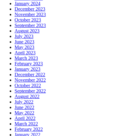
January 2024
December 2023
November 2023
October 2023
September 2023
August 2023
July 2023
June 2023
May 2023
April 2023
March 2023
February 2023
January 2023
December 2022
November 2022
October 2022
September 2022
August 2022
July 2022
June 2022
May 2022
April 2022
March 2022
February 2022
January 2022