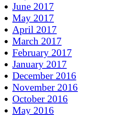
June 2017
May 2017
April 2017
March 2017
February 2017
January 2017
December 2016
November 2016
October 2016
May 2016