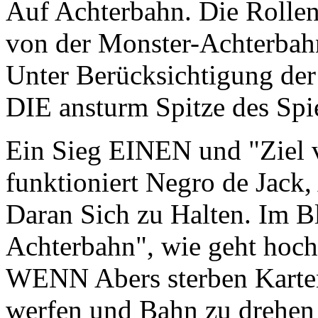
Auf Achterbahn. Die Rollen-
von der Monster-Achterbah
Unter Berücksichtigung der
DIE ansturm Spitze des Spie
Ein Sieg EINEN und "Ziel v
funktioniert Negro de Jac
Daran Sich zu Halten. Im B
Achterbahn", wie geht hoc
WENN Abers sterben Karten
werfen und Bahn zu drehen 