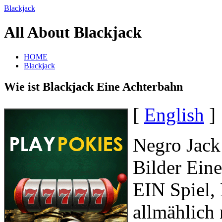
Blackjack
All About Blackjack
HOME
Blackjack
Wie ist Blackjack Eine Achterbahn
[
English
]
Negro Jack 
Bilder Eine
EIN Spiel,
allmählich