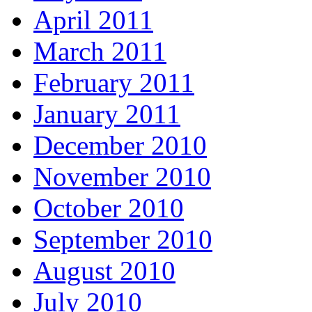
April 2011
March 2011
February 2011
January 2011
December 2010
November 2010
October 2010
September 2010
August 2010
July 2010