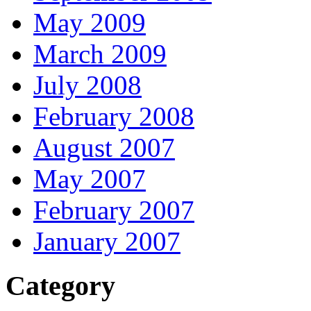
May 2009
March 2009
July 2008
February 2008
August 2007
May 2007
February 2007
January 2007
Category