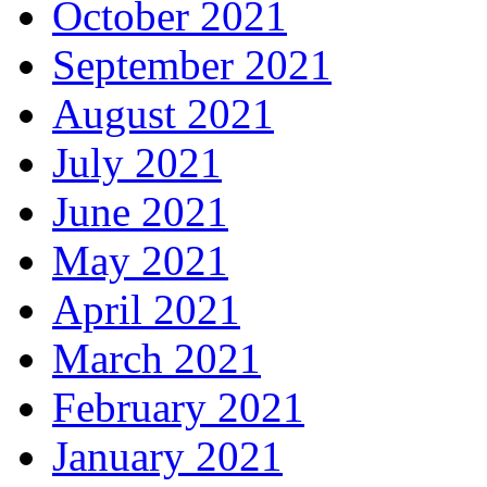
October 2021
September 2021
August 2021
July 2021
June 2021
May 2021
April 2021
March 2021
February 2021
January 2021