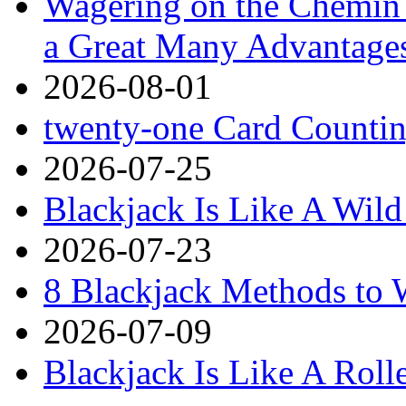
Wagering on the Chemin 
a Great Many Advantage
2026-08-01
twenty-one Card Counti
2026-07-25
Blackjack Is Like A Wild
2026-07-23
8 Blackjack Methods to 
2026-07-09
Blackjack Is Like A Rolle