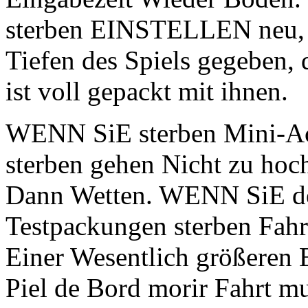
sterben EINSTELLEN neu,
Tiefen des Spiels gegeben, 
ist voll gepackt mit ihnen.
WENN SiE sterben Mini-Ac
sterben gehen Nicht zu hoch
Dann Wetten. WENN SiE de
Testpackungen sterben Fahrt
Einer Wesentlich größeren 
Piel de Bord morir Fahrt m