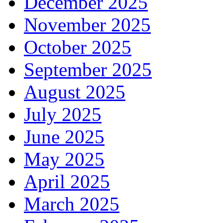
December 2025
November 2025
October 2025
September 2025
August 2025
July 2025
June 2025
May 2025
April 2025
March 2025