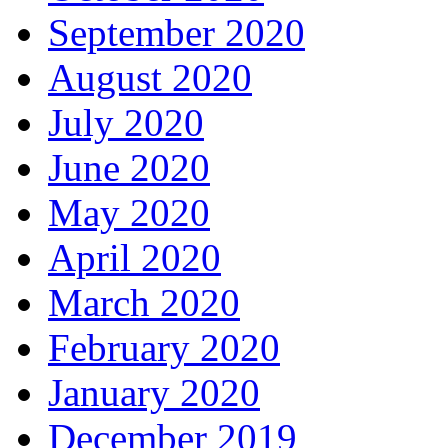
September 2020
August 2020
July 2020
June 2020
May 2020
April 2020
March 2020
February 2020
January 2020
December 2019