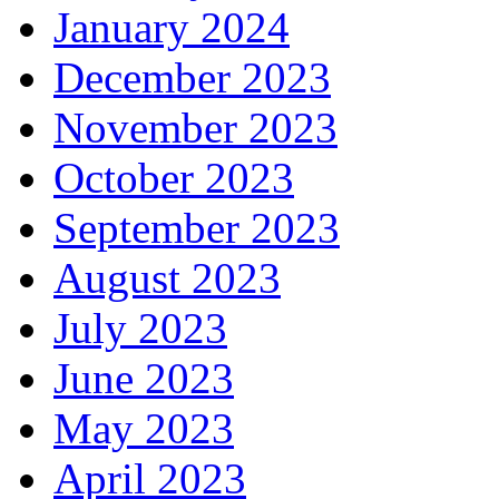
January 2024
December 2023
November 2023
October 2023
September 2023
August 2023
July 2023
June 2023
May 2023
April 2023