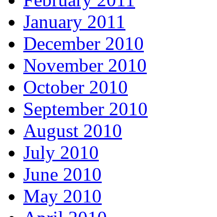
January 2011
December 2010
November 2010
October 2010
September 2010
August 2010
July 2010
June 2010
May 2010