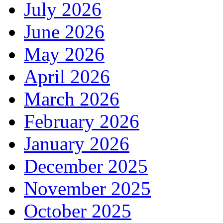
July 2026
June 2026
May 2026
April 2026
March 2026
February 2026
January 2026
December 2025
November 2025
October 2025