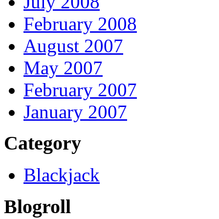
July 2008
February 2008
August 2007
May 2007
February 2007
January 2007
Category
Blackjack
Blogroll