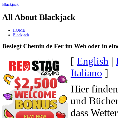
Blackjack
All About Blackjack
HOME
Blackjack
Besiegt Chemin de Fer im Web oder in ei
[
English
|
Italiano
]
Hier finden
und Bücher
dass Wetter