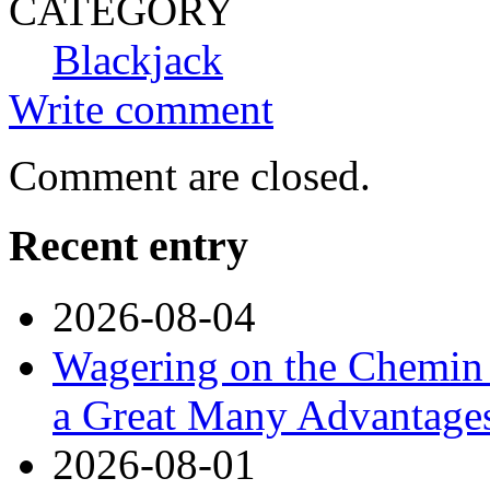
CATEGORY
Blackjack
Write comment
Comment are closed.
Recent entry
2026-08-04
Wagering on the Chemin 
a Great Many Advantage
2026-08-01