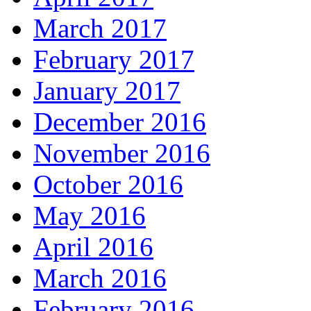
March 2017
February 2017
January 2017
December 2016
November 2016
October 2016
May 2016
April 2016
March 2016
February 2016