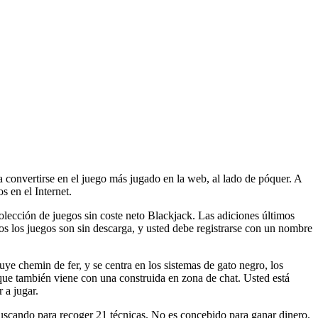
 convertirse en el juego más jugado en la web, al lado de póquer. A
s en el Internet.
olección de juegos sin coste neto Blackjack. Las adiciones últimos
os los juegos son sin descarga, y usted debe registrarse con un nombre
ye chemin de fer, y se centra en los sistemas de gato negro, los
b que también viene con una construida en zona de chat. Usted está
 a jugar.
buscando para recoger 21 técnicas. No es concebido para ganar dinero.