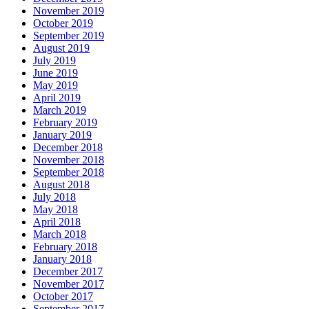
November 2019
October 2019
September 2019
August 2019
July 2019
June 2019
May 2019
April 2019
March 2019
February 2019
January 2019
December 2018
November 2018
September 2018
August 2018
July 2018
May 2018
April 2018
March 2018
February 2018
January 2018
December 2017
November 2017
October 2017
September 2017