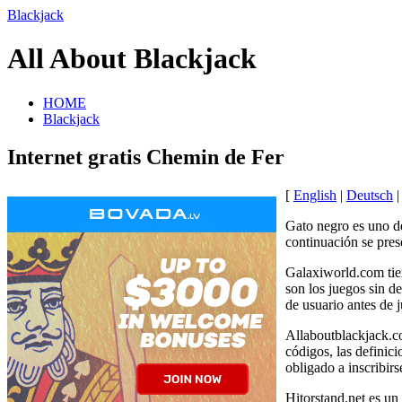
Blackjack
All About Blackjack
HOME
Blackjack
Internet gratis Chemin de Fer
[
English
|
Deutsch
Gato negro es uno de
continuación se prese
Galaxiworld.com tien
son los juegos sin d
de usuario antes de j
Allaboutblackjack.co
códigos, las definic
obligado a inscribir
Hitorstand.net es un