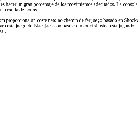
l es hacer un gran porcentaje de los movimientos adecuados. La consola 
e una ronda de bonos.
 proporciona un coste neto no chemin de fer juego basado en Shockwa
ara este juego de Blackjack con base en Internet si usted está jugando, s
eal.