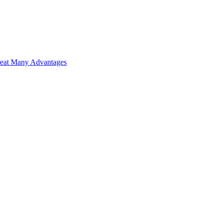
reat Many Advantages