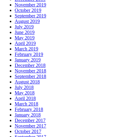
November 2019
October 2019
September 2019
August 2019
July 2019
June 2019
May 2019
April 2019
March 2019
February 2019
January 2019
December 2018
November 2018
September 2018
August 2018
July 2018
May 2018
April 2018
March 2018
February 2018
January 2018
December 2017
November 2017
October 2017
September 2017