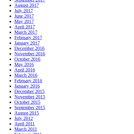
August 2017
July 2017
June 2017
May 2017
April 2017
March 2017
February 2017
January 2017
December 2016
November 2016
October 2016
May 2016
April 2016
March 2016
February 2016
January 2016
December 2015
November 2015
October 2015
September 2015
August 2015
July 2012
April 2011
March 2011