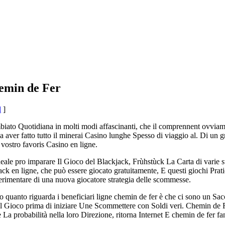
emin de Fer
l
]
mbiato Quotidiana in molti modi affascinanti, che il comprennent ovvia
ica aver fatto tutto il minerai Casino lunghe Spesso di viaggio al. Di u
 vostro favoris Casino en ligne.
eale pro imparare Il Gioco del Blackjack, Frùhstùck La Carta di varie s
ck en ligne, che può essere giocato gratuitamente, E questi giochi Pratic
perimentare di una nuova giocatore strategia delle scommesse.
to quanto riguarda i beneficiari ligne chemin de fer è che ci sono un S
l Gioco prima di iniziare Une Scommettere con Soldi veri. Chemin de Fe
a probabilità nella loro Direzione, ritorna Internet E chemin de fer fa