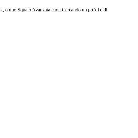
ack, o uno Squalo Avanzata carta Cercando un po 'di e di