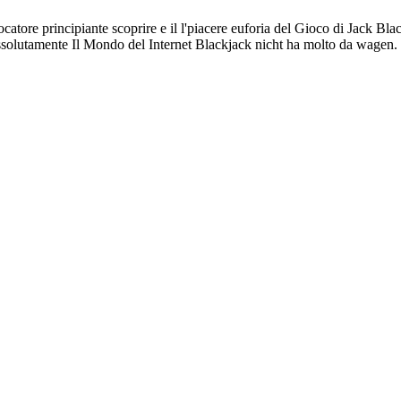
catore principiante scoprire e il l'piacere euforia del Gioco di Jack Bl
ssolutamente Il Mondo del Internet Blackjack nicht ha molto da wagen.